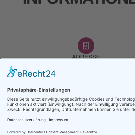
ADRESSE
Am Esch 5, 26349 Jaderberg
TELEFON
+49 4454 97 888-0
FAX
+49 4454 97 888-19