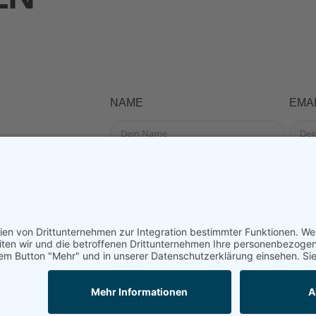
NAME
EMAI
DETAILS
SEND